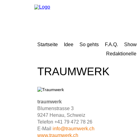
Navigation
überspringen
Navigation
überspringen
Startseite
Idee
So gehts
F.A.Q.
Show
Navigation
Redaktionelle
überspringen
Navigation
Startseite
überspringen
Idee
TRAUMWERK
So
gehts
Showcases
Jahrbuch
2018
Redaktionelle
Beiträge
traumwerk
2018
Mediadaten
Blumenstrasse 3
F.A.Q.
9247 Henau, Schweiz
News
Telefon +41 79 472 78 26
Team
Kontakt
E-Mail
info@traumwerk.ch
Impressum
www.traumwerk.ch