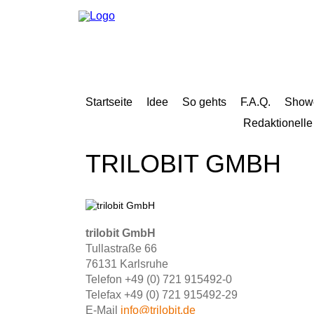
Navigation
überspringen
Navigation
überspringen
Startseite
Idee
So gehts
F.A.Q.
Show
Navigation
Redaktionelle
überspringen
Navigation
Startseite
überspringen
Idee
TRILOBIT GMBH
So
gehts
Showcases
Jahrbuch
2018
Redaktionelle
Beiträge
trilobit GmbH
2018
Mediadaten
Tullastraße 66
F.A.Q.
76131 Karlsruhe
News
Telefon +49 (0) 721 915492-0
Team
Kontakt
Telefax +49 (0) 721 915492-29
Impressum
E-Mail
info@trilobit.de