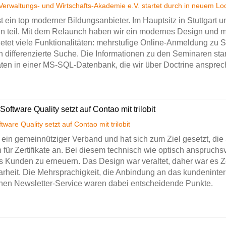
t ein top moderner Bildungsanbieter. Im Hauptsitz in Stuttgar
 teil. Mit dem Relaunch haben wir ein modernes Design und me
ietet viele Funktionalitäten: mehrstufige Online-Anmeldung zu 
 differenzierte Suche. Die Informationen zu den Seminaren st
aten in einer MS-SQL-Datenbank, die wir über Doctrine ansprec
 Software Quality setzt auf Contao mit trilobit
t ein gemeinnütziger Verband und hat sich zum Ziel gesetzt, die 
n für Zertifikate an. Bei diesem technisch wie optisch anspruch
 Kunden zu erneuern. Das Design war veraltet, daher war es Ze
larheit. Die Mehrsprachigkeit, die Anbindung an das kundenin
nen Newsletter-Service waren dabei entscheidende Punkte.