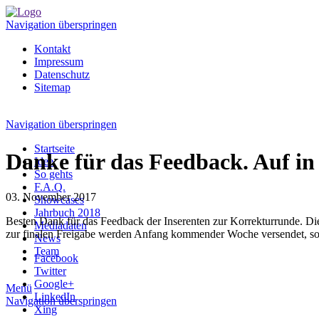
Navigation überspringen
Kontakt
Impressum
Datenschutz
Sitemap
Navigation überspringen
Startseite
Danke für das Feedback. Auf in
Idee
So gehts
F.A.Q.
03. November 2017
Showcases
Jahrbuch 2018
Besten Dank für das Feedback der Inserenten zur Korrekturrunde. D
Mediadaten
zur finalen Freigabe werden Anfang kommender Woche versendet, s
News
Team
Facebook
Twitter
Google+
Menü
LinkedIn
Navigation überspringen
Xing