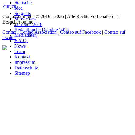
Startseite
Zurück
Idee
So gehts
Contao Jahrbuch © 2016 - 2026 | Alle Rechte vorbehalten | 4
Showcases
Besucher online
Jahrbuch 2018
Redaktionelle Beiträge 2018
Contao
|
Contao Association
|
Contao auf Facebook
|
Contao auf
Mediadaten
Twitter
F.A.Q.
News
Team
Kontakt
Impressum
Datenschutz
Sitemap