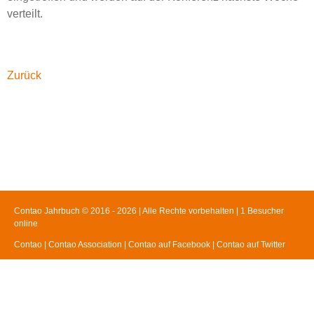
verteilt.
Facebook
Twitter
Google+
LinkedIn
Xing
Zurück
Contao Jahrbuch © 2016 - 2026 | Alle Rechte vorbehalten | 1 Besucher
online
Contao
|
Contao Association
|
Contao auf Facebook
|
Contao auf Twitter