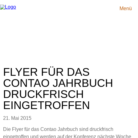
Navigation
Startseite
überspringen
Idee
Menü
So
gehts
Showcases
Jahrbuch
2018
Redaktionelle
Beiträge
2018
Mediadaten
F.A.Q.
News
Team
FLYER FÜR DAS
Kontakt
Impressum
CONTAO JAHRBUCH
Datenschutz
Sitemap
DRUCKFRISCH
EINGETROFFEN
21. Mai 2015
Die Flyer für das Contao Jahrbuch sind druckfrisch
eingetroffen und werden auf der Konferenz nächste Woche