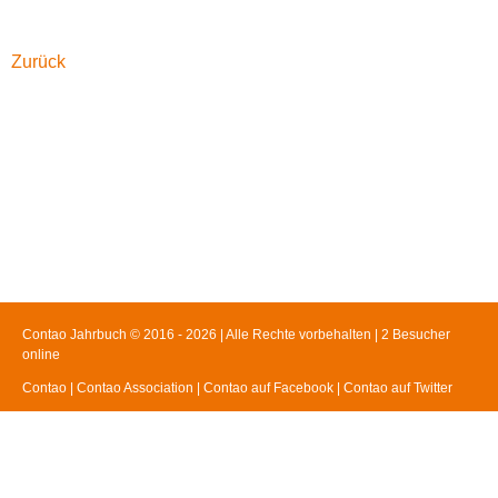
Facebook
Twitter
Google+
LinkedIn
Xing
Zurück
Contao Jahrbuch © 2016 - 2026 | Alle Rechte vorbehalten | 2 Besucher
online
Contao
|
Contao Association
|
Contao auf Facebook
|
Contao auf Twitter