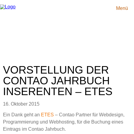
Navigation
Startseite
überspringen
Idee
Menü
So
gehts
Showcases
Jahrbuch
2018
Redaktionelle
Beiträge
2018
Mediadaten
F.A.Q.
News
Team
VORSTELLUNG DER
Kontakt
Impressum
CONTAO JAHRBUCH
Datenschutz
Sitemap
INSERENTEN – ETES
16. Oktober 2015
Ein Dank geht an
ETES
– Contao Partner für Webdesign,
Programmierung und Webhosting, für die Buchung eines
Eintrags im Contao Jahrbuch.