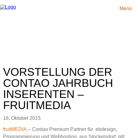
Navigation
Startseite
überspringen
Idee
Menü
So
gehts
Showcases
Jahrbuch
2018
Redaktionelle
Beiträge
2018
Mediadaten
F.A.Q.
News
Team
VORSTELLUNG DER
Kontakt
Impressum
CONTAO JAHRBUCH
Datenschutz
Sitemap
INSERENTEN –
FRUITMEDIA
16. Oktober 2015
fruitMEDIA
– Contao Premium Partner für ebdesign,
Programmierung und Webhosting, aus Stockelsdorf, gilt