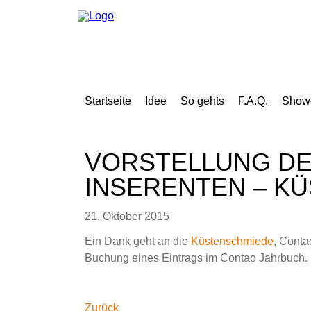
Navigation
überspringen
Navigation
überspringen
Startseite
Idee
So gehts
F.A.Q.
Show
Navigation
Startseite
überspringen
Idee
So
gehts
VORSTELLUNG DE
Showcases
Jahrbuch
INSERENTEN – K
2018
Redaktionelle
Beiträge
2018
21. Oktober 2015
Mediadaten
F.A.Q.
Ein Dank geht an die
Küstenschmiede
, Conta
News
Team
Buchung eines Eintrags im Contao Jahrbuch.
Kontakt
Impressum
Facebook
Twitter
Google+
LinkedIn
Xing
Datenschutz
Sitemap
Zurück