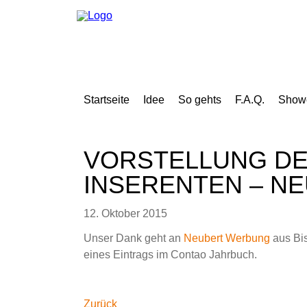
Navigation
überspringen
Navigation
überspringen
Startseite
Idee
So gehts
F.A.Q.
Show
Navigation
Startseite
überspringen
Idee
So
gehts
VORSTELLUNG DE
Showcases
Jahrbuch
INSERENTEN – N
2018
Redaktionelle
Beiträge
2018
12. Oktober 2015
Mediadaten
F.A.Q.
Unser Dank geht an
Neubert Werbung
aus Bis
News
Team
eines Eintrags im Contao Jahrbuch.
Kontakt
Impressum
Facebook
Twitter
Google+
LinkedIn
Xing
Datenschutz
Sitemap
Zurück